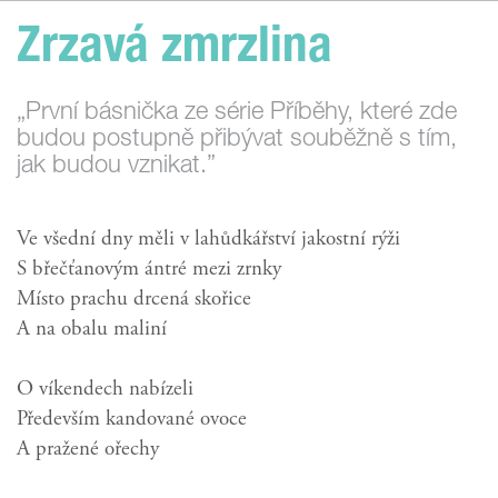
Zrzavá zmrzlina
„První básnička ze série Příběhy, které zde
budou postupně přibývat souběžně s tím,
jak budou vznikat.”
Ve všední dny měli v lahůdkářství jakostní rýži
S břečťanovým ántré mezi zrnky
Místo prachu drcená skořice
A na obalu maliní
O víkendech nabízeli
Především kandované ovoce
A pražené ořechy