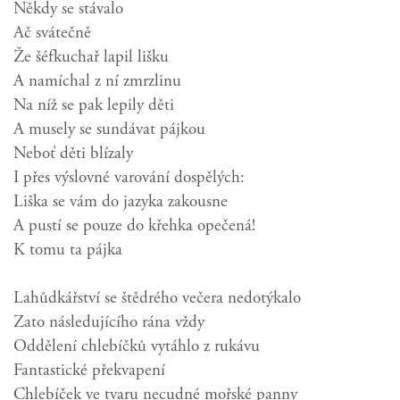
Někdy se stávalo
Ač svátečně
Že šéfkuchař lapil lišku
A namíchal z ní zmrzlinu
Na níž se pak lepily děti
A musely se sundávat pájkou
Neboť děti blízaly
I přes výslovné varování dospělých:
Liška se vám do jazyka zakousne
A pustí se pouze do křehka opečená!
K tomu ta pájka
Lahůdkářství se štědrého večera nedotýkalo
Zato následujícího rána vždy
Oddělení chlebíčků vytáhlo z rukávu
Fantastické překvapení
Chlebíček ve tvaru necudné mořské panny