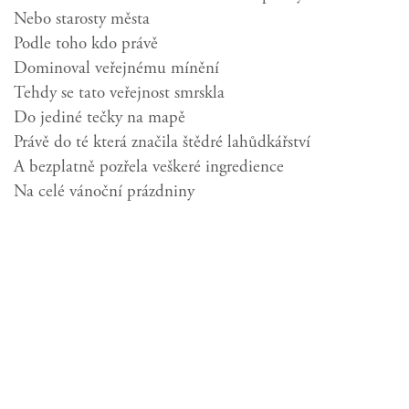
Nebo starosty města
Podle toho kdo právě
Dominoval veřejnému mínění
Tehdy se tato veřejnost smrskla
Do jediné tečky na mapě
Právě do té která značila štědré lahůdkářství
A bezplatně pozřela veškeré ingredience
Na celé vánoční prázdniny
Tenkrát i já byl tato veřejnost
(chlebíček ve tvaru mořského ježe
Do mě zaplul jako plovací blána
Do pěny pod jezem)
Vychutnával jsem kouzla chutí orientu
Skandinávie i středozemí
Které zde servírovali ku potěšení všech