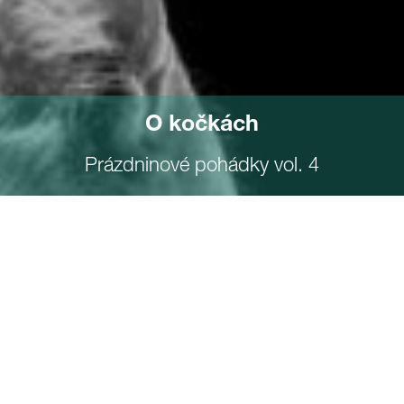
O kočkách
Prázdninové pohádky vol. 4
Pan Kudláček měl v bytě 328 koček. Nebyly jeho,
to ví každý, kdo zná pana Kudláčka, neb ten kočky
nesnášel, ba je v nestřežených chvílích i nenáviděl.