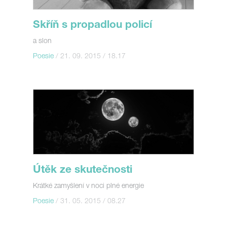
Skříň s propadlou policí
a slon
Poesie
/ 21. 09. 2015 / 18.17
Útěk ze skutečnosti
Krátké zamyšlení v noci plné energie
Poesie
/ 31. 05. 2015 / 08.27