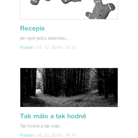
Recepis
jen vypít jednu skleničku...
Poesie
/ 01. 12. 2016 / 14.14
Tak málo a tak hodně
Tak hodně a tak málo
Poesie
/ 04. 03. 2018 / 16.17