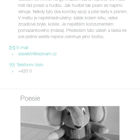
měl rád poezii a hudbu. Jak hudbě tak psaní se naplno
věnuje. Někdy tyto dva koníčky spojí a píše texty k písním.
V metru je nepřehlédnutelný: šátek kolem krku, velké
zrcadlové brýle, košile. Je největším konzumentem
pomazánkového (másla). Především tato vášeň a láska ke
své jediné sestře nejvíce ovlivňuje jeho tvorbu.
E-mail
slavekIV@seznam.cz
Telefonní číslo
+420 0
Poesie