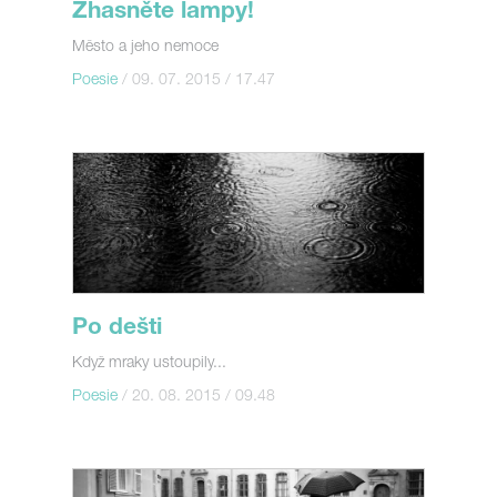
Zhasněte lampy!
Město a jeho nemoce
Poesie
/ 09. 07. 2015 / 17.47
Po dešti
Když mraky ustoupily...
Poesie
/ 20. 08. 2015 / 09.48