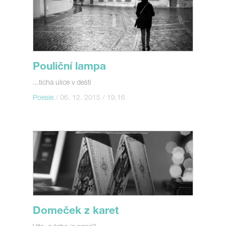
Pouliční lampa
...tichá ulice v dešti
Poesie
/ 06. 12. 2015 / 19.16
Domeček z karet