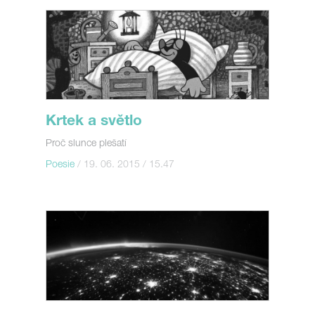
Krtek a světlo
Proč slunce plešatí
Poesie
/ 19. 06. 2015 / 15.47