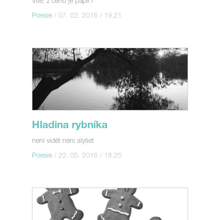
Víte, z čeho je papír?
Poesie
/ 07. 02. 2016 / 19.21
Hladina rybníka
není vidět není slyšet
Poesie
/ 22. 05. 2016 / 18.25